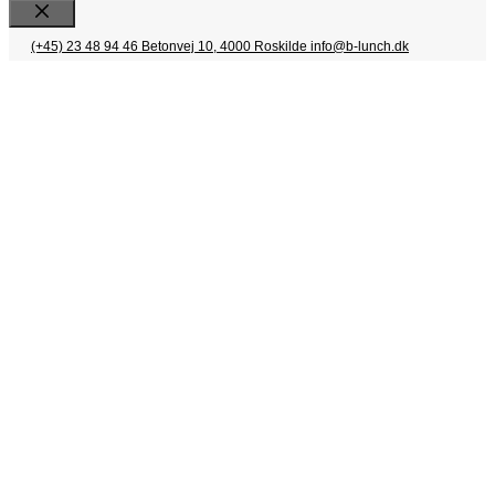
Luk
(+45) 23 48 94 46
Betonvej 10, 4000 Roskilde
info@b-lunch.dk