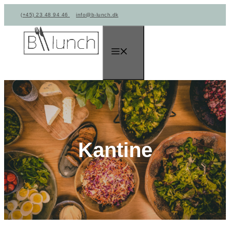
Hop
(+45) 23 48 94 46
info@b-lunch.dk
til
indhold
Menu
Kantine